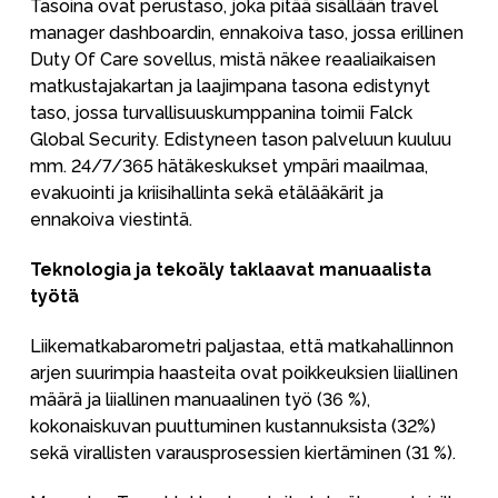
Tasoina ovat perustaso, joka pitää sisällään travel
manager dashboardin, ennakoiva taso, jossa erillinen
Duty Of Care sovellus, mistä näkee reaaliaikaisen
matkustajakartan ja laajimpana tasona edistynyt
taso, jossa turvallisuuskumppanina toimii Falck
Global Security. Edistyneen tason palveluun kuuluu
mm. 24/7/365 hätäkeskukset ympäri maailmaa,
evakuointi ja kriisihallinta sekä etälääkärit ja
ennakoiva viestintä.
Teknologia ja tekoäly taklaavat manuaalista
työtä
Liikematkabarometri paljastaa, että matkahallinnon
arjen suurimpia haasteita ovat poikkeuksien liiallinen
määrä ja liiallinen manuaalinen työ (36 %),
kokonaiskuvan puuttuminen kustannuksista (32%)
sekä virallisten varausprosessien kiertäminen (31 %).