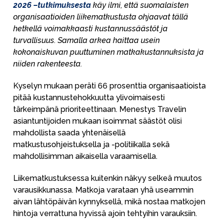
2026 –tutkimuksesta
käy ilmi, että suomalaisten
organisaatioiden liikematkustusta ohjaavat tällä
hetkellä voimakkaasti kustannussäästöt ja
turvallisuus. Samalla arkea haittaa usein
kokonaiskuvan puuttuminen matkakustannuksista ja
niiden rakenteesta.
Kyselyn mukaan peräti 66 prosenttia organisaatioista
pitää kustannustehokkuutta ylivoimaisesti
tärkeimpänä prioriteettinaan. Menestys Travelin
asiantuntijoiden mukaan isoimmat säästöt olisi
mahdollista saada yhtenäisellä
matkustusohjeistuksella ja -politiikalla sekä
mahdollisimman aikaisella varaamisella.
Liikematkustuksessa kuitenkin näkyy selkeä muutos
varausikkunassa. Matkoja varataan yhä useammin
aivan lähtöpäivän kynnyksellä, mikä nostaa matkojen
hintoja verrattuna hyvissä ajoin tehtyihin varauksiin.