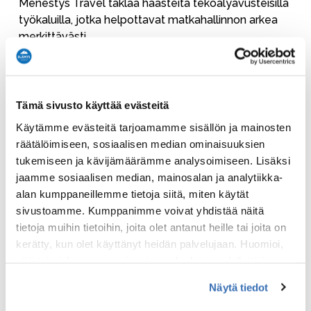
Menestys Travel taklaa haasteita tekoälyavusteisilla
työkaluilla, jotka helpottavat matkahallinnon arkea
merkittävästi.
Travel Manager Dashboard puolestaan automatisoi
rutiinitöitä ja tarjoaa selkeän näkymän, jonka avulla
yrityksen on helppo seurata liikematkustuksen
Tämä sivusto käyttää evästeitä
kulukokonaisuutta, kulujen jakaantumista,
Käytämme evästeitä tarjoamamme sisällön ja mainosten
varauskäyttäytymistä ja sekä CO2-päästöjä ja
räätälöimiseen, sosiaalisen median ominaisuuksien
turvallisuusnäkymiä.
tukemiseen ja kävijämäärämme analysoimiseen. Lisäksi
jaamme sosiaalisen median, mainosalan ja analytiikka-
”
Kun matkustava työntekijä vaihtaa roolia kuluttaja-
alan kumppaneillemme tietoja siitä, miten käytät
asiakkaasta yritysasiakkaaksi, miksi hänelle pitäisi
sivustoamme. Kumppanimme voivat yhdistää näitä
tarjota paljon kankeampi käyttäjäkokemus kuin mitä
tietoja muihin tietoihin, joita olet antanut heille tai joita on
hän saa kuluttajana?
”, Nummi kysyy.
kerätty, kun olet käyttänyt heidän palvelujaan. Huomioi,
että toimiakseen osa sivuston palveluista edellyttää
teknisten välttämättömien evästeiden lisäksi anonyymien
Näytä tiedot
tilastoevästeiden hyväksymistä.